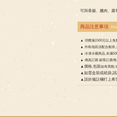
可與香腸、臘肉、蘿蔔
商品注意事項
Pro
▲
消費滿1500元以上免
▲
外島地區須配合船班,未
▲
冷凍冷藏商品,未滿50
▲
傳真訂購:顧客訂購傳
▲
價格,包裝
如有異動,
▲如需盒裝或紙袋,請
▲請於備註欄打上希