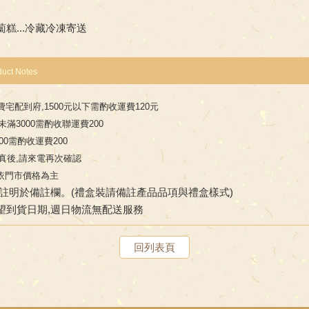
糕...冷藏冷凍寄送
duct Notes
費宅配到府,1500元以下需酌收運費120元
滿3000需酌收聯運費200
00需酌收運費200
真後,請來電再次確認
依門市價格為主
註明於備註欄。(禮盒裝請備註產品品項與禮盒樣式)
望到貨日期,週日物流無配送服務
回列表頁