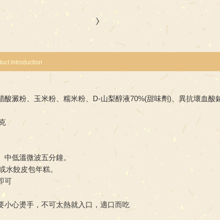
uct Introduction
酸澱粉、玉米粉、糯米粉、D-山梨醇液70%(甜味劑)、異抗壞血酸鈉
公克
、中低溫微波五分鐘。
合或水餃皮包年糕。
即可
要小心燙手，不可太熱就入口，適口而吃