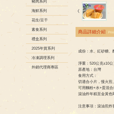
豬肉系列
海鮮系列
花生/豆干
素食系列
商品詳細介紹
Prod
禮盒系列
2025年貨系列
成份：水、紅砂糖、醋
冷凍調理系列
淨重：520公克±10
外銷代理商專區
原產地：台灣
食用方式：
切適合小片，慢火煎
可用麵粉+水+蛋混
滾油炸年糕至金黃色
注意事項：滾油煎炸