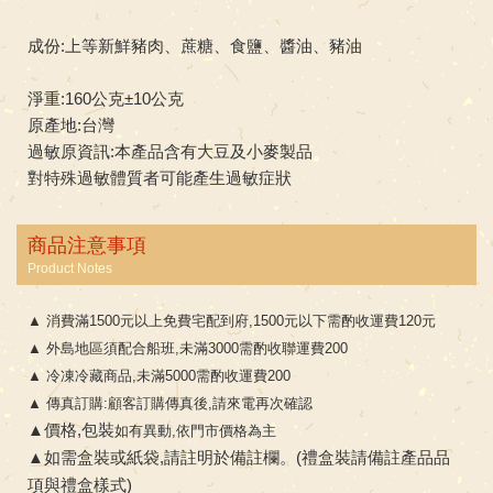
成份:上等新鮮豬肉、蔗糖、食鹽、醬油、豬油
淨重:160公克±10公克
原產地:台灣
過敏原資訊:本產品含有大豆及小麥製品
對特殊過敏體質者可能產生過敏症狀
商品注意事項
Product Notes
▲
消費滿1500元以上免費宅配到府,1500元以下需酌收運費120元
▲
外島地區須配合船班,未滿3000需酌收聯運費200
▲
冷凍冷藏商品,未滿5000需酌收運費200
▲
傳真訂購:顧客訂購傳真後,請來電再次確認
▲
價格,包裝
如有異動,依門市價格為主
▲如需盒裝或紙袋,請註明於備註欄。(禮盒裝請備註產品品
項與禮盒樣式)